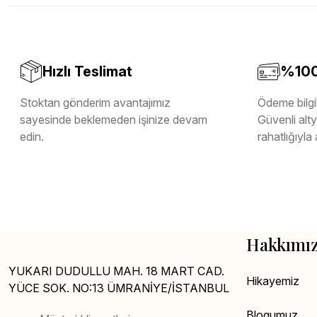
Melamin Kenar Bandı
Teverpan Pvc Kenar Bandı
Tutkal Kazan Temizleme
Hızlı Teslimat
%100 
Stoktan gönderim avantajımız
Ödeme bilgil
sayesinde beklemeden işinize devam
Güvenli altya
edin.
rahatlığıyla 
Hakkımı
YUKARI DUDULLU MAH. 18 MART CAD.
Hikayemiz
YÜCE SOK. NO:13 ÜMRANİYE/İSTANBUL
Blogumuz