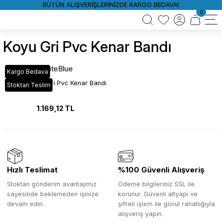
BÜTÜN ALIŞVERİŞLERİNİZDE KARGO BEDAVA!
0
Koyu Gri Pvc Kenar Bandı
WhiteBlue
Kargo Bedava
VT_285 Koyu Gri Pvc Kenar Bandı
Stoktan Teslim
1.169,12 TL
Hızlı Teslimat
%100 Güvenli Alışveriş
Stoktan gönderim avantajımız
Ödeme bilgileriniz SSL ile
sayesinde beklemeden işinize
korunur. Güvenli altyapı ve
devam edin.
şifreli işlem ile gönül rahatlığıyla
alışveriş yapın.