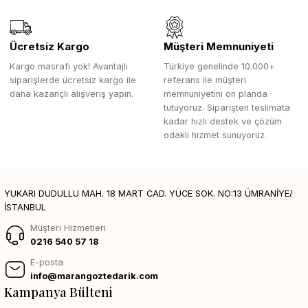
Ücretsiz Kargo
Müşteri Memnuniyeti
Kargo masrafı yok! Avantajlı
Türkiye genelinde 10.000+
siparişlerde ücretsiz kargo ile
referans ile müşteri
daha kazançlı alışveriş yapın.
memnuniyetini ön planda
tutuyoruz. Siparişten teslimata
kadar hızlı destek ve çözüm
odaklı hizmet sunuyoruz.
YUKARI DUDULLU MAH. 18 MART CAD. YÜCE SOK. NO:13 ÜMRANİYE/
İSTANBUL
Müşteri Hizmetleri
0216 540 57 18
E-posta
info@marangoztedarik.com
Kampanya Bülteni