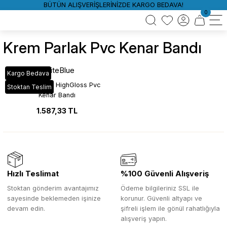
BÜTÜN ALIŞVERİŞLERİNİZDE KARGO BEDAVA!
0
Krem Parlak Pvc Kenar Bandı
WhiteBlue
Kargo Bedava
HG_144 Krem HighGloss Pvc
Stoktan Teslim
Kenar Bandı
1.587,33 TL
Hızlı Teslimat
%100 Güvenli Alışveriş
Stoktan gönderim avantajımız
Ödeme bilgileriniz SSL ile
sayesinde beklemeden işinize
korunur. Güvenli altyapı ve
devam edin.
şifreli işlem ile gönül rahatlığıyla
alışveriş yapın.