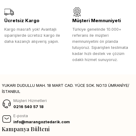
Ücretsiz Kargo
Müşteri Memnuniyeti
Kargo masrafı yok! Avantajlı
Türkiye genelinde 10.000+
siparişlerde ücretsiz kargo ile
referans ile müşteri
daha kazançlı alışveriş yapın.
memnuniyetini ön planda
tutuyoruz. Siparişten teslimata
kadar hızlı destek ve çözüm
odaklı hizmet sunuyoruz.
YUKARI DUDULLU MAH. 18 MART CAD. YÜCE SOK. NO:13 ÜMRANİYE/
İSTANBUL
Müşteri Hizmetleri
0216 540 57 18
E-posta
info@marangoztedarik.com
Kampanya Bülteni