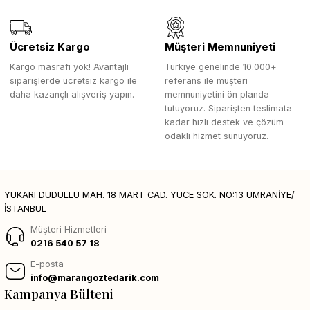
Ücretsiz Kargo
Müşteri Memnuniyeti
Kargo masrafı yok! Avantajlı
Türkiye genelinde 10.000+
siparişlerde ücretsiz kargo ile
referans ile müşteri
daha kazançlı alışveriş yapın.
memnuniyetini ön planda
tutuyoruz. Siparişten teslimata
kadar hızlı destek ve çözüm
odaklı hizmet sunuyoruz.
YUKARI DUDULLU MAH. 18 MART CAD. YÜCE SOK. NO:13 ÜMRANİYE/
İSTANBUL
Müşteri Hizmetleri
0216 540 57 18
E-posta
info@marangoztedarik.com
Kampanya Bülteni