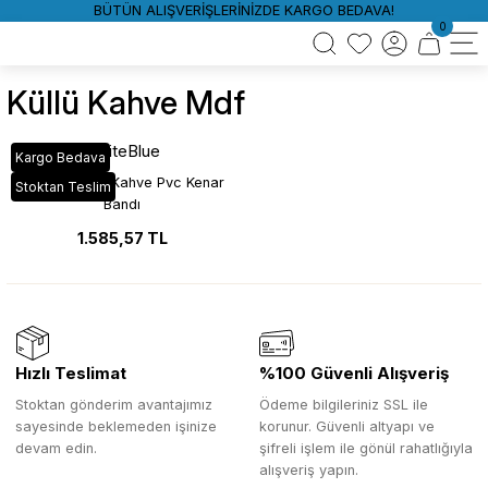
BÜTÜN ALIŞVERİŞLERİNİZDE KARGO BEDAVA!
0
Küllü Kahve Mdf
WhiteBlue
Kargo Bedava
YT_29D Küllü Kahve Pvc Kenar
Stoktan Teslim
Bandı
1.585,57 TL
Hızlı Teslimat
%100 Güvenli Alışveriş
Stoktan gönderim avantajımız
Ödeme bilgileriniz SSL ile
sayesinde beklemeden işinize
korunur. Güvenli altyapı ve
devam edin.
şifreli işlem ile gönül rahatlığıyla
alışveriş yapın.