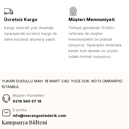
Ücretsiz Kargo
Müşteri Memnuniyeti
Kargo masrafı yok! Avantajlı
Türkiye genelinde 10.000+
siparişlerde ücretsiz kargo ile
referans ile müşteri
daha kazançlı alışveriş yapın.
memnuniyetini ön planda
tutuyoruz. Siparişten teslimata
kadar hızlı destek ve çözüm
odaklı hizmet sunuyoruz.
YUKARI DUDULLU MAH. 18 MART CAD. YÜCE SOK. NO:13 ÜMRANİYE/
İSTANBUL
Müşteri Hizmetleri
0216 540 57 18
E-posta
info@marangoztedarik.com
Kampanya Bülteni