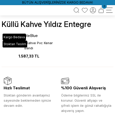
BÜTÜN ALIŞVERİŞLERİNİZDE KARGO BEDAVA!
0
Küllü Kahve Yıldız Entegre
WhiteBlue
Kargo Bedava
YT_29D Küllü Kahve Pvc Kenar
Stoktan Teslim
Bandı
1.587,33 TL
Hızlı Teslimat
%100 Güvenli Alışveriş
Stoktan gönderim avantajımız
Ödeme bilgileriniz SSL ile
sayesinde beklemeden işinize
korunur. Güvenli altyapı ve
devam edin.
şifreli işlem ile gönül rahatlığıyla
alışveriş yapın.