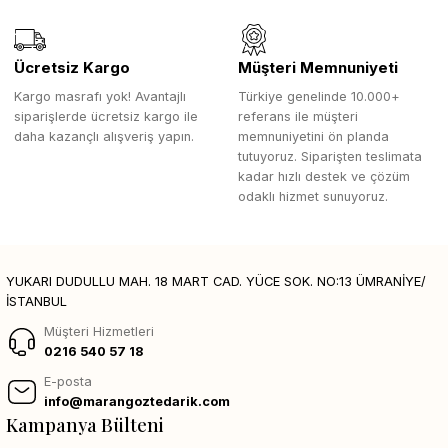
Ücretsiz Kargo
Müşteri Memnuniyeti
Kargo masrafı yok! Avantajlı
Türkiye genelinde 10.000+
siparişlerde ücretsiz kargo ile
referans ile müşteri
daha kazançlı alışveriş yapın.
memnuniyetini ön planda
tutuyoruz. Siparişten teslimata
kadar hızlı destek ve çözüm
odaklı hizmet sunuyoruz.
YUKARI DUDULLU MAH. 18 MART CAD. YÜCE SOK. NO:13 ÜMRANİYE/
İSTANBUL
Müşteri Hizmetleri
0216 540 57 18
E-posta
info@marangoztedarik.com
Kampanya Bülteni