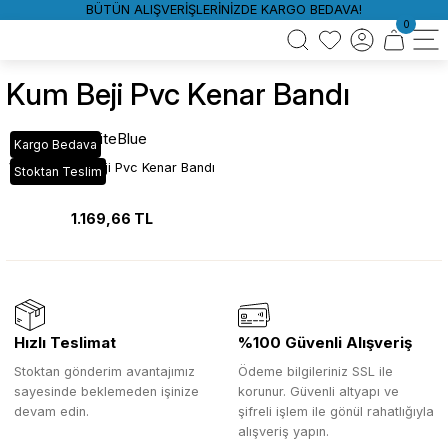
BÜTÜN ALIŞVERİŞLERİNİZDE KARGO BEDAVA!
0
Kum Beji Pvc Kenar Bandı
WhiteBlue
Kargo Bedava
VT_538 Kum Beji Pvc Kenar Bandı
Stoktan Teslim
1.169,66 TL
Hızlı Teslimat
%100 Güvenli Alışveriş
Stoktan gönderim avantajımız
Ödeme bilgileriniz SSL ile
sayesinde beklemeden işinize
korunur. Güvenli altyapı ve
devam edin.
şifreli işlem ile gönül rahatlığıyla
alışveriş yapın.