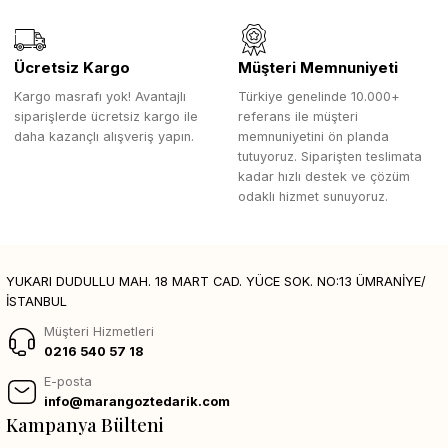
Ücretsiz Kargo
Müşteri Memnuniyeti
Kargo masrafı yok! Avantajlı
Türkiye genelinde 10.000+
siparişlerde ücretsiz kargo ile
referans ile müşteri
daha kazançlı alışveriş yapın.
memnuniyetini ön planda
tutuyoruz. Siparişten teslimata
kadar hızlı destek ve çözüm
odaklı hizmet sunuyoruz.
YUKARI DUDULLU MAH. 18 MART CAD. YÜCE SOK. NO:13 ÜMRANİYE/
İSTANBUL
Müşteri Hizmetleri
0216 540 57 18
E-posta
info@marangoztedarik.com
Kampanya Bülteni