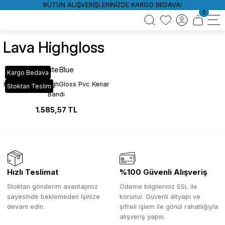
BÜTÜN ALIŞVERİŞLERİNİZDE KARGO BEDAVA!
0
Lava Highgloss
WhiteBlue
Kargo Bedava
HG_551 Lava HighGloss Pvc Kenar
Stoktan Teslim
Bandı
1.585,57 TL
Hızlı Teslimat
%100 Güvenli Alışveriş
Stoktan gönderim avantajımız
Ödeme bilgileriniz SSL ile
sayesinde beklemeden işinize
korunur. Güvenli altyapı ve
devam edin.
şifreli işlem ile gönül rahatlığıyla
alışveriş yapın.