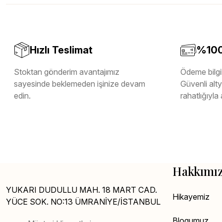
Melamin Kenar Bandı
Teverpan Pvc Kenar Bandı
Tutkal Kazan Temizleme
Hızlı Teslimat
%100 
Stoktan gönderim avantajımız
Ödeme bilgil
sayesinde beklemeden işinize devam
Güvenli altya
edin.
rahatlığıyla 
Hakkımı
YUKARI DUDULLU MAH. 18 MART CAD.
Hikayemiz
YÜCE SOK. NO:13 ÜMRANİYE/İSTANBUL
Blogumuz