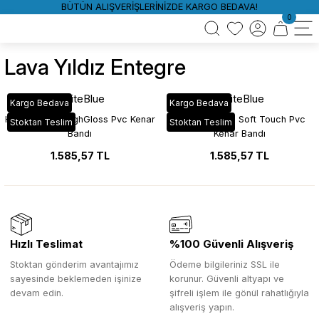
BÜTÜN ALIŞVERİŞLERİNİZDE KARGO BEDAVA!
0
Lava Yıldız Entegre
WhiteBlue
WhiteBlue
Kargo Bedava
Kargo Bedava
HG_551 Lava HighGloss Pvc Kenar
MAT_551 Lava Soft Touch Pvc
Stoktan Teslim
Stoktan Teslim
Bandı
Kenar Bandı
1.585,57 TL
1.585,57 TL
Hızlı Teslimat
%100 Güvenli Alışveriş
Stoktan gönderim avantajımız
Ödeme bilgileriniz SSL ile
sayesinde beklemeden işinize
korunur. Güvenli altyapı ve
devam edin.
şifreli işlem ile gönül rahatlığıyla
alışveriş yapın.