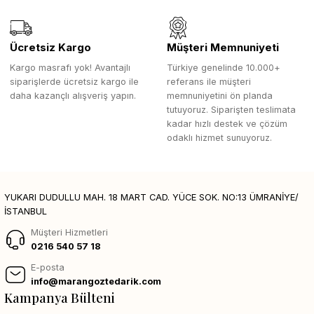
Ücretsiz Kargo
Müşteri Memnuniyeti
Kargo masrafı yok! Avantajlı
Türkiye genelinde 10.000+
siparişlerde ücretsiz kargo ile
referans ile müşteri
daha kazançlı alışveriş yapın.
memnuniyetini ön planda
tutuyoruz. Siparişten teslimata
kadar hızlı destek ve çözüm
odaklı hizmet sunuyoruz.
YUKARI DUDULLU MAH. 18 MART CAD. YÜCE SOK. NO:13 ÜMRANİYE/
İSTANBUL
Müşteri Hizmetleri
0216 540 57 18
E-posta
info@marangoztedarik.com
Kampanya Bülteni