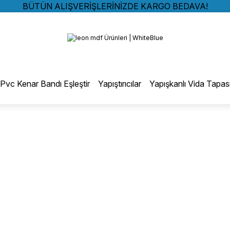
BÜTÜN ALIŞVERİŞLERİNİZDE KARGO BEDAVA!
TÜRKİYE GENELİNDE 10.000 MÜŞTERİ REFERANSI
Geri Dön
KREDİ KARTINA 6 TAKSİT SEÇENEĞİ
BÜTÜN ALIŞVERİŞLERİNİZDE KARGO BEDAVA!
TÜRKİYE GENELİNDE 10.000 MÜŞTERİ REFERANSI
otmelt Tutkal
KREDİ KARTINA 6 TAKSİT SEÇENEĞİ
Pvc Kenar Bandı Eşleştir
Yapıştırıcılar
Yapışkanlı Vida Tapas
Düz Kenar Bantlama Hotmelt Tutkalı
Eğri Kenar Hotmelt Tutkalı
Pervaz Hotmelt Tutkalı
Profil Sarma Hotmelt Tutkalı