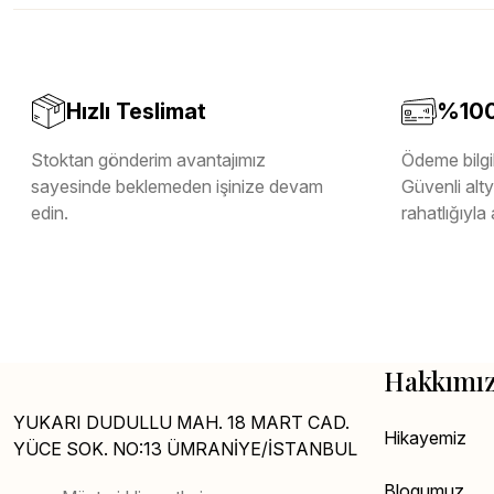
Melamin Kenar Bandı
Teverpan Pvc Kenar Bandı
Tutkal Kazan Temizleme
Hızlı Teslimat
%100 
Stoktan gönderim avantajımız
Ödeme bilgil
sayesinde beklemeden işinize devam
Güvenli altya
edin.
rahatlığıyla 
Hakkımı
YUKARI DUDULLU MAH. 18 MART CAD.
Hikayemiz
YÜCE SOK. NO:13 ÜMRANİYE/İSTANBUL
Blogumuz