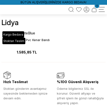
BÜTÜN ALIŞVERİŞLERİNİZDE KARGO BEDAVA!
0
Lidya
WhiteBlue
Kargo Bedava
301 Lidya Kepi Pvc Kenar Bandı
Stoktan Teslim
1.585,85 TL
Hızlı Teslimat
%100 Güvenli Alışveriş
Stoktan gönderim avantajımız
Ödeme bilgileriniz SSL ile
sayesinde beklemeden işinize
korunur. Güvenli altyapı ve
devam edin.
şifreli işlem ile gönül rahatlığıyla
alışveriş yapın.