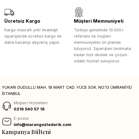
Ücretsiz Kargo
Müşteri Memnuniyeti
Kargo masrafı yok! Avantajlı
Türkiye genelinde 10.000+
siparişlerde ücretsiz kargo ile
referans ile müşteri
daha kazançlı alışveriş yapın.
memnuniyetini ön planda
tutuyoruz. Siparişten teslimata
kadar hızlı destek ve çözüm
odaklı hizmet sunuyoruz.
YUKARI DUDULLU MAH. 18 MART CAD. YÜCE SOK. NO:13 ÜMRANİYE/
İSTANBUL
Müşteri Hizmetleri
0216 540 57 18
E-posta
info@marangoztedarik.com
Kampanya Bülteni