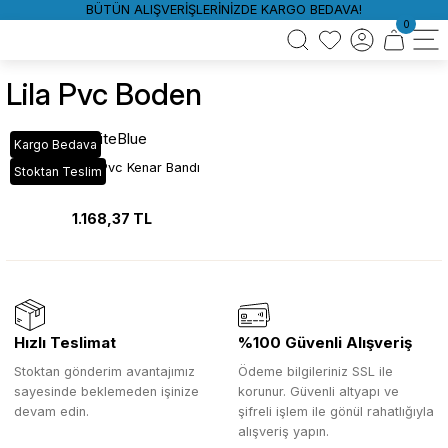
BÜTÜN ALIŞVERİŞLERİNİZDE KARGO BEDAVA!
0
Lila Pvc Boden
WhiteBlue
Kargo Bedava
VT_024 Lila Pvc Kenar Bandı
Stoktan Teslim
1.168,37 TL
Hızlı Teslimat
%100 Güvenli Alışveriş
Stoktan gönderim avantajımız
Ödeme bilgileriniz SSL ile
sayesinde beklemeden işinize
korunur. Güvenli altyapı ve
devam edin.
şifreli işlem ile gönül rahatlığıyla
alışveriş yapın.