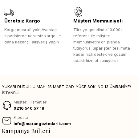
Ücretsiz Kargo
Müşteri Memnuniyeti
Kargo masrafı yok! Avantajlı
Türkiye genelinde 10.000+
siparişlerde ücretsiz kargo ile
referans ile müşteri
daha kazançlı alışveriş yapın.
memnuniyetini ön planda
tutuyoruz. Siparişten teslimata
kadar hızlı destek ve çözüm
odaklı hizmet sunuyoruz.
YUKARI DUDULLU MAH. 18 MART CAD. YÜCE SOK. NO:13 ÜMRANİYE/
İSTANBUL
Müşteri Hizmetleri
0216 540 57 18
E-posta
info@marangoztedarik.com
Kampanya Bülteni