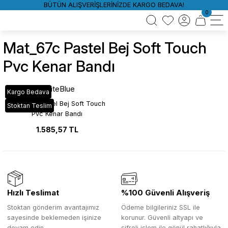
BÜTÜN ALIŞVERİŞLERİNİZDE KARGO BEDAVA!
0
Mat_67c Pastel Bej Soft Touch
Pvc Kenar Bandı
WhiteBlue
Kargo Bedava
Mat_67C Pastel Bej Soft Touch
Stoktan Teslim
Pvc Kenar Bandı
1.585,57 TL
Hızlı Teslimat
%100 Güvenli Alışveriş
Stoktan gönderim avantajımız
Ödeme bilgileriniz SSL ile
sayesinde beklemeden işinize
korunur. Güvenli altyapı ve
devam edin.
şifreli işlem ile gönül rahatlığıyla