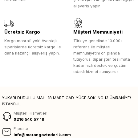
alışveriş yapın.
Ücretsiz Kargo
Müşteri Memnuniyeti
Kargo masrafı yok! Avantajlı
Türkiye genelinde 10.000+
siparişlerde ücretsiz kargo ile
referans ile müşteri
daha kazançlı alışveriş yapın.
memnuniyetini ön planda
tutuyoruz. Siparişten teslimata
kadar hızlı destek ve çözüm
odaklı hizmet sunuyoruz.
YUKARI DUDULLU MAH. 18 MART CAD. YÜCE SOK. NO:13 ÜMRANİYE/
İSTANBUL
Müşteri Hizmetleri
0216 540 57 18
E-posta
info@marangoztedarik.com