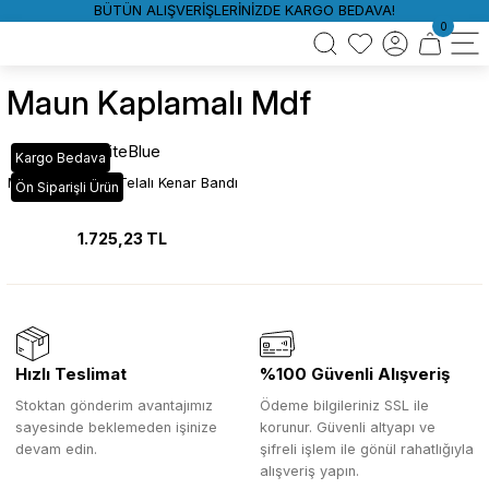
BÜTÜN ALIŞVERİŞLERİNİZDE KARGO BEDAVA!
0
Maun Kaplamalı Mdf
WhiteBlue
Kargo Bedava
Maun Kaplamalı Telalı Kenar Bandı
Ön Siparişli Ürün
1.725,23 TL
Hızlı Teslimat
%100 Güvenli Alışveriş
Stoktan gönderim avantajımız
Ödeme bilgileriniz SSL ile
sayesinde beklemeden işinize
korunur. Güvenli altyapı ve
devam edin.
şifreli işlem ile gönül rahatlığıyla
alışveriş yapın.