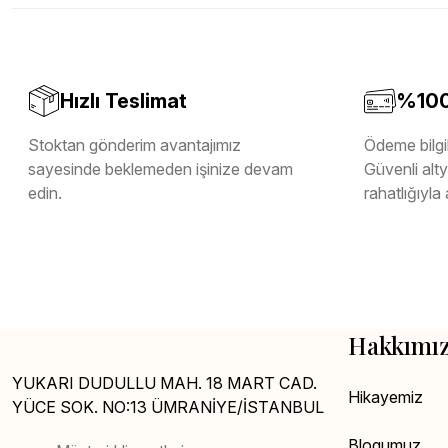
Melamin Kenar Bandı
Teverpan Pvc Kenar Bandı
Tutkal Kazan Temizleme
Hızlı Teslimat
%100 
Stoktan gönderim avantajımız
Ödeme bilgil
sayesinde beklemeden işinize devam
Güvenli altya
edin.
rahatlığıyla 
Hakkımı
YUKARI DUDULLU MAH. 18 MART CAD.
Hikayemiz
YÜCE SOK. NO:13 ÜMRANİYE/İSTANBUL
Blogumuz