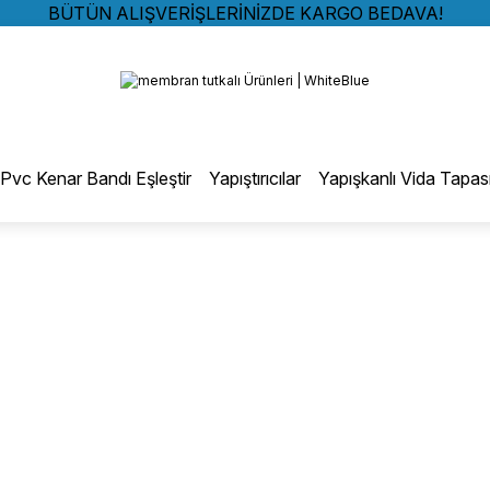
BÜTÜN ALIŞVERİŞLERİNİZDE KARGO BEDAVA!
TÜRKİYE GENELİNDE 10.000 MÜŞTERİ REFERANSI
Geri Dön
KREDİ KARTINA 6 TAKSİT SEÇENEĞİ
BÜTÜN ALIŞVERİŞLERİNİZDE KARGO BEDAVA!
TÜRKİYE GENELİNDE 10.000 MÜŞTERİ REFERANSI
otmelt Tutkal
KREDİ KARTINA 6 TAKSİT SEÇENEĞİ
Pvc Kenar Bandı Eşleştir
Yapıştırıcılar
Yapışkanlı Vida Tapas
Düz Kenar Bantlama Hotmelt Tutkalı
Eğri Kenar Hotmelt Tutkalı
Pervaz Hotmelt Tutkalı
Profil Sarma Hotmelt Tutkalı