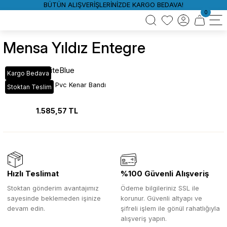
BÜTÜN ALIŞVERİŞLERİNİZDE KARGO BEDAVA!
0
Mensa Yıldız Entegre
WhiteBlue
Kargo Bedava
VT_14A Mensa Pvc Kenar Bandı
Stoktan Teslim
1.585,57 TL
Hızlı Teslimat
%100 Güvenli Alışveriş
Stoktan gönderim avantajımız
Ödeme bilgileriniz SSL ile
sayesinde beklemeden işinize
korunur. Güvenli altyapı ve
devam edin.
şifreli işlem ile gönül rahatlığıyla
alışveriş yapın.