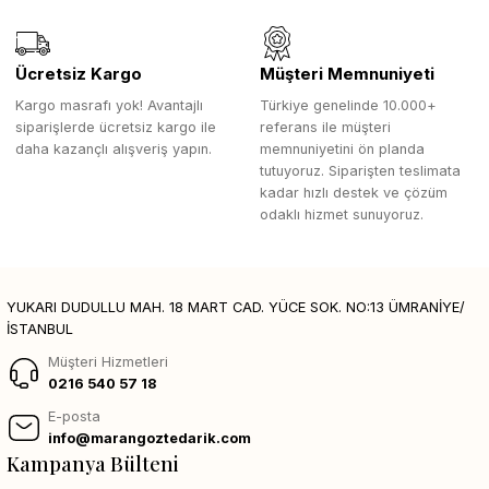
Ücretsiz Kargo
Müşteri Memnuniyeti
Kargo masrafı yok! Avantajlı
Türkiye genelinde 10.000+
siparişlerde ücretsiz kargo ile
referans ile müşteri
daha kazançlı alışveriş yapın.
memnuniyetini ön planda
tutuyoruz. Siparişten teslimata
kadar hızlı destek ve çözüm
odaklı hizmet sunuyoruz.
YUKARI DUDULLU MAH. 18 MART CAD. YÜCE SOK. NO:13 ÜMRANİYE/
İSTANBUL
Müşteri Hizmetleri
0216 540 57 18
E-posta
info@marangoztedarik.com
Kampanya Bülteni