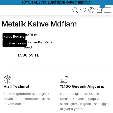
BÜTÜN ALIŞVERİŞLERİNİZDE KARGO BEDAVA!
0
Metalik Kahve Mdflam
WhiteBlue
Kargo Bedava
VT_303 Metalik Kahve Pvc Kenar
Stoktan Teslim
Bandı
1.586,59 TL
Hızlı Teslimat
%100 Güvenli Alışveriş
Stoktan gönderim avantajımız
Ödeme bilgileriniz SSL ile
sayesinde beklemeden işinize
korunur. Güvenli altyapı ve
devam edin.
şifreli işlem ile gönül rahatlığıyla
alışveriş yapın.