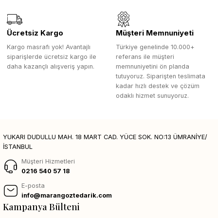
Ücretsiz Kargo
Müşteri Memnuniyeti
Kargo masrafı yok! Avantajlı
Türkiye genelinde 10.000+
siparişlerde ücretsiz kargo ile
referans ile müşteri
daha kazançlı alışveriş yapın.
memnuniyetini ön planda
tutuyoruz. Siparişten teslimata
kadar hızlı destek ve çözüm
odaklı hizmet sunuyoruz.
YUKARI DUDULLU MAH. 18 MART CAD. YÜCE SOK. NO:13 ÜMRANİYE/
İSTANBUL
Müşteri Hizmetleri
0216 540 57 18
E-posta
info@marangoztedarik.com
Kampanya Bülteni