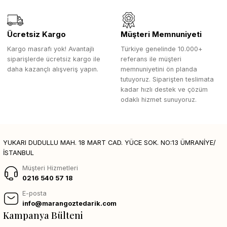
Ücretsiz Kargo
Müşteri Memnuniyeti
Kargo masrafı yok! Avantajlı
Türkiye genelinde 10.000+
siparişlerde ücretsiz kargo ile
referans ile müşteri
daha kazançlı alışveriş yapın.
memnuniyetini ön planda
tutuyoruz. Siparişten teslimata
kadar hızlı destek ve çözüm
odaklı hizmet sunuyoruz.
YUKARI DUDULLU MAH. 18 MART CAD. YÜCE SOK. NO:13 ÜMRANİYE/
İSTANBUL
Müşteri Hizmetleri
0216 540 57 18
E-posta
info@marangoztedarik.com
Kampanya Bülteni