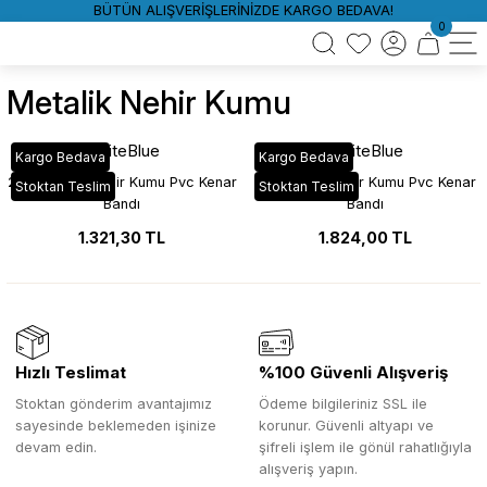
BÜTÜN ALIŞVERİŞLERİNİZDE KARGO BEDAVA!
0
Metalik Nehir Kumu
WhiteBlue
WhiteBlue
Kargo Bedava
Kargo Bedava
204 Metalik Nehir Kumu Pvc Kenar
94 Metalik Nehir Kumu Pvc Kenar
Stoktan Teslim
Stoktan Teslim
Bandı
Bandı
1.321,30 TL
1.824,00 TL
Hızlı Teslimat
%100 Güvenli Alışveriş
Stoktan gönderim avantajımız
Ödeme bilgileriniz SSL ile
sayesinde beklemeden işinize
korunur. Güvenli altyapı ve
devam edin.
şifreli işlem ile gönül rahatlığıyla
alışveriş yapın.