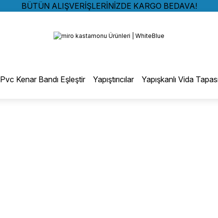
BÜTÜN ALIŞVERİŞLERİNİZDE KARGO BEDAVA!
TÜRKİYE GENELİNDE 10.000 MÜŞTERİ REFERANSI
Geri Dön
KREDİ KARTINA 6 TAKSİT SEÇENEĞİ
BÜTÜN ALIŞVERİŞLERİNİZDE KARGO BEDAVA!
TÜRKİYE GENELİNDE 10.000 MÜŞTERİ REFERANSI
otmelt Tutkal
KREDİ KARTINA 6 TAKSİT SEÇENEĞİ
Pvc Kenar Bandı Eşleştir
Yapıştırıcılar
Yapışkanlı Vida Tapas
Düz Kenar Bantlama Hotmelt Tutkalı
Eğri Kenar Hotmelt Tutkalı
Pervaz Hotmelt Tutkalı
Profil Sarma Hotmelt Tutkalı