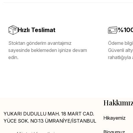
Melamin Kenar Bandı
Teverpan Pvc Kenar Bandı
Tutkal Kazan Temizleme
Hızlı Teslimat
%100 
Stoktan gönderim avantajımız
Ödeme bilgil
sayesinde beklemeden işinize devam
Güvenli altya
edin.
rahatlığıyla 
Hakkımı
YUKARI DUDULLU MAH. 18 MART CAD.
Hikayemiz
YÜCE SOK. NO:13 ÜMRANİYE/İSTANBUL
Blogumuz