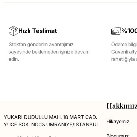
Melamin Kenar Bandı
Teverpan Pvc Kenar Bandı
Tutkal Kazan Temizleme
Hızlı Teslimat
%100 
Stoktan gönderim avantajımız
Ödeme bilgil
sayesinde beklemeden işinize devam
Güvenli altya
edin.
rahatlığıyla 
Hakkımı
YUKARI DUDULLU MAH. 18 MART CAD.
Hikayemiz
YÜCE SOK. NO:13 ÜMRANİYE/İSTANBUL
Blogumuz