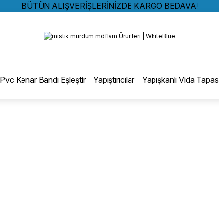
BÜTÜN ALIŞVERİŞLERİNİZDE KARGO BEDAVA!
TÜRKİYE GENELİNDE 10.000 MÜŞTERİ REFERANSI
Geri Dön
KREDİ KARTINA 6 TAKSİT SEÇENEĞİ
BÜTÜN ALIŞVERİŞLERİNİZDE KARGO BEDAVA!
TÜRKİYE GENELİNDE 10.000 MÜŞTERİ REFERANSI
otmelt Tutkal
KREDİ KARTINA 6 TAKSİT SEÇENEĞİ
Pvc Kenar Bandı Eşleştir
Yapıştırıcılar
Yapışkanlı Vida Tapas
Düz Kenar Bantlama Hotmelt Tutkalı
Eğri Kenar Hotmelt Tutkalı
Pervaz Hotmelt Tutkalı
Profil Sarma Hotmelt Tutkalı