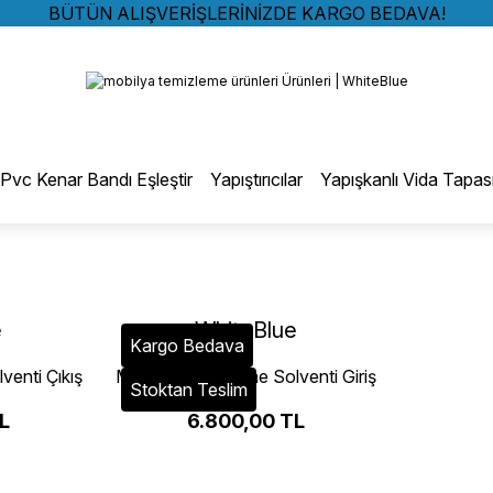
BÜTÜN ALIŞVERİŞLERİNİZDE KARGO BEDAVA!
TÜRKİYE GENELİNDE 10.000 MÜŞTERİ REFERANSI
Geri Dön
KREDİ KARTINA 6 TAKSİT SEÇENEĞİ
BÜTÜN ALIŞVERİŞLERİNİZDE KARGO BEDAVA!
TÜRKİYE GENELİNDE 10.000 MÜŞTERİ REFERANSI
otmelt Tutkal
KREDİ KARTINA 6 TAKSİT SEÇENEĞİ
Pvc Kenar Bandı Eşleştir
Yapıştırıcılar
Yapışkanlı Vida Tapas
Düz Kenar Bantlama Hotmelt Tutkalı
Eğri Kenar Hotmelt Tutkalı
e
WhiteBlue
Kargo Bedava
Pervaz Hotmelt Tutkalı
enti Çıkış
Mobilya Temizleme Solventi Giriş
Stoktan Teslim
- 30 Litre
L
6.800,00 TL
Profil Sarma Hotmelt Tutkalı