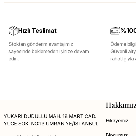
Melamin Kenar Bandı
Teverpan Pvc Kenar Bandı
Tutkal Kazan Temizleme
Hızlı Teslimat
%100 
Stoktan gönderim avantajımız
Ödeme bilgil
sayesinde beklemeden işinize devam
Güvenli altya
edin.
rahatlığıyla 
Hakkımı
YUKARI DUDULLU MAH. 18 MART CAD.
Hikayemiz
YÜCE SOK. NO:13 ÜMRANİYE/İSTANBUL
Blogumuz