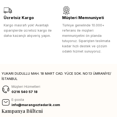
Ücretsiz Kargo
Müşteri Memnuniyeti
Kargo masrafı yok! Avantajlı
Türkiye genelinde 10.000+
siparişlerde ücretsiz kargo ile
referans ile müşteri
daha kazançlı alışveriş yapın.
memnuniyetini ön planda
tutuyoruz. Siparişten teslimata
kadar hızlı destek ve çözüm
odaklı hizmet sunuyoruz.
YUKARI DUDULLU MAH. 18 MART CAD. YÜCE SOK. NO:13 ÜMRANİYE/
İSTANBUL
Müşteri Hizmetleri
0216 540 57 18
E-posta
info@marangoztedarik.com
Kampanya Bülteni