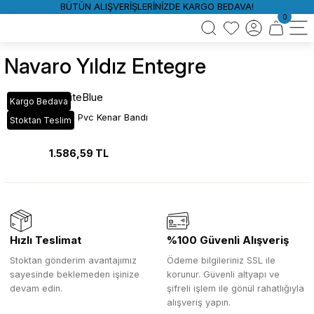
BÜTÜN ALIŞVERİŞLERİNİZDE KARGO BEDAVA!
0
Navaro Yıldız Entegre
WhiteBlue
Kargo Bedava
VT_674 Navaro Pvc Kenar Bandı
Stoktan Teslim
1.586,59 TL
Hızlı Teslimat
%100 Güvenli Alışveriş
Stoktan gönderim avantajımız
Ödeme bilgileriniz SSL ile
sayesinde beklemeden işinize
korunur. Güvenli altyapı ve
devam edin.
şifreli işlem ile gönül rahatlığıyla
alışveriş yapın.