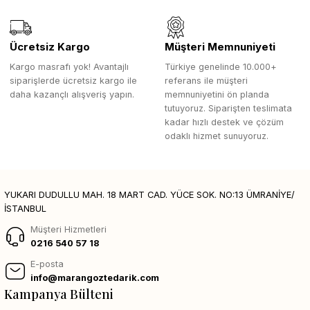
Ücretsiz Kargo
Müşteri Memnuniyeti
Kargo masrafı yok! Avantajlı
Türkiye genelinde 10.000+
siparişlerde ücretsiz kargo ile
referans ile müşteri
daha kazançlı alışveriş yapın.
memnuniyetini ön planda
tutuyoruz. Siparişten teslimata
kadar hızlı destek ve çözüm
odaklı hizmet sunuyoruz.
YUKARI DUDULLU MAH. 18 MART CAD. YÜCE SOK. NO:13 ÜMRANİYE/
İSTANBUL
Müşteri Hizmetleri
0216 540 57 18
E-posta
info@marangoztedarik.com
Kampanya Bülteni