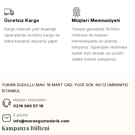
Ücretsiz Kargo
Müşteri Memnuniyeti
Kargo masrafı yok! Avantajlı
Türkiye genelinde 10.000+
siparişlerde ücretsiz kargo ile
referans ile müşteri
daha kazançlı alışveriş yapın.
memnuniyetini ön planda
tutuyoruz. Siparişten teslimata
kadar hızlı destek ve çözüm
odaklı hizmet sunuyoruz.
YUKARI DUDULLU MAH. 18 MART CAD. YÜCE SOK. NO:13 ÜMRANİYE/
İSTANBUL
Müşteri Hizmetleri
0216 540 57 18
E-posta
info@marangoztedarik.com
Kampanya Bülteni