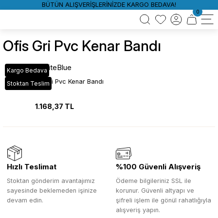
BÜTÜN ALIŞVERİŞLERİNİZDE KARGO BEDAVA!
0
Ofis Gri Pvc Kenar Bandı
WhiteBlue
Kargo Bedava
VT_969 Ofis Gri Pvc Kenar Bandı
Stoktan Teslim
1.168,37 TL
Hızlı Teslimat
%100 Güvenli Alışveriş
Stoktan gönderim avantajımız
Ödeme bilgileriniz SSL ile
sayesinde beklemeden işinize
korunur. Güvenli altyapı ve
devam edin.
şifreli işlem ile gönül rahatlığıyla
alışveriş yapın.