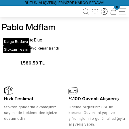
BÜTÜN ALIŞVERİŞLERİNİZDE KARGO BEDAVA!
0
Pablo Mdflam
WhiteBlue
Kargo Bedava
VT_116 Pablo Pvc Kenar Bandı
Stoktan Teslim
1.586,59 TL
Hızlı Teslimat
%100 Güvenli Alışveriş
Stoktan gönderim avantajımız
Ödeme bilgileriniz SSL ile
sayesinde beklemeden işinize
korunur. Güvenli altyapı ve
devam edin.
şifreli işlem ile gönül rahatlığıyla
alışveriş yapın.