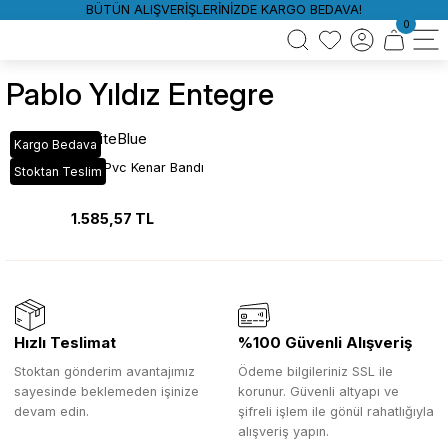
BÜTÜN ALIŞVERİŞLERİNİZDE KARGO BEDAVA!
0
Pablo Yıldız Entegre
WhiteBlue
Kargo Bedava
VT_116 Pablo Pvc Kenar Bandı
Stoktan Teslim
1.585,57 TL
Hızlı Teslimat
%100 Güvenli Alışveriş
Stoktan gönderim avantajımız
Ödeme bilgileriniz SSL ile
sayesinde beklemeden işinize
korunur. Güvenli altyapı ve
devam edin.
şifreli işlem ile gönül rahatlığıyla
alışveriş yapın.