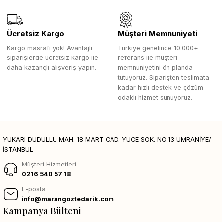
Ücretsiz Kargo
Müşteri Memnuniyeti
Kargo masrafı yok! Avantajlı
Türkiye genelinde 10.000+
siparişlerde ücretsiz kargo ile
referans ile müşteri
daha kazançlı alışveriş yapın.
memnuniyetini ön planda
tutuyoruz. Siparişten teslimata
kadar hızlı destek ve çözüm
odaklı hizmet sunuyoruz.
YUKARI DUDULLU MAH. 18 MART CAD. YÜCE SOK. NO:13 ÜMRANİYE/
İSTANBUL
Müşteri Hizmetleri
0216 540 57 18
E-posta
info@marangoztedarik.com
Kampanya Bülteni