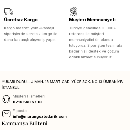
Ücretsiz Kargo
Müşteri Memnuniyeti
Kargo masrafı yok! Avantajlı
Türkiye genelinde 10.000+
siparişlerde ücretsiz kargo ile
referans ile müşteri
daha kazançlı alışveriş yapın.
memnuniyetini ön planda
tutuyoruz. Siparişten teslimata
kadar hızlı destek ve çözüm
odaklı hizmet sunuyoruz.
YUKARI DUDULLU MAH. 18 MART CAD. YÜCE SOK. NO:13 ÜMRANİYE/
İSTANBUL
Müşteri Hizmetleri
0216 540 57 18
E-posta
info@marangoztedarik.com
Kampanya Bülteni