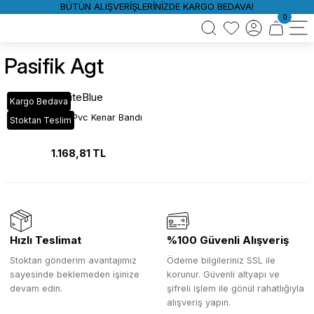
BÜTÜN ALIŞVERİŞLERİNİZDE KARGO BEDAVA!
0
Pasifik Agt
WhiteBlue
Kargo Bedava
3029 Pasifik Pvc Kenar Bandı
Stoktan Teslim
1.168,81 TL
Hızlı Teslimat
%100 Güvenli Alışveriş
Stoktan gönderim avantajımız
Ödeme bilgileriniz SSL ile
sayesinde beklemeden işinize
korunur. Güvenli altyapı ve
devam edin.
şifreli işlem ile gönül rahatlığıyla
alışveriş yapın.