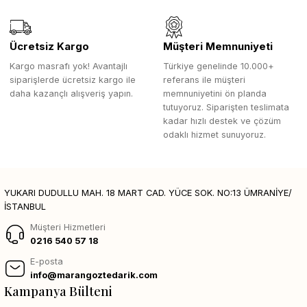
Ücretsiz Kargo
Müşteri Memnuniyeti
Kargo masrafı yok! Avantajlı
Türkiye genelinde 10.000+
siparişlerde ücretsiz kargo ile
referans ile müşteri
daha kazançlı alışveriş yapın.
memnuniyetini ön planda
tutuyoruz. Siparişten teslimata
kadar hızlı destek ve çözüm
odaklı hizmet sunuyoruz.
YUKARI DUDULLU MAH. 18 MART CAD. YÜCE SOK. NO:13 ÜMRANİYE/
İSTANBUL
Müşteri Hizmetleri
0216 540 57 18
E-posta
info@marangoztedarik.com
Kampanya Bülteni