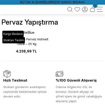
BÜTÜN ALIŞVERİŞLERİNİZDE KARGO BEDAVA!
0
Pervaz Yapıştırma
WhiteBlue
Kargo Bedava
WhiteBlue 900 Pervaz Hotmelt
Stoktan Teslim
Tutkal – 25 Kg
4.238,99 TL
Hızlı Teslimat
%100 Güvenli Alışveriş
Stoktan gönderim avantajımız
Ödeme bilgileriniz SSL ile
sayesinde beklemeden işinize
korunur. Güvenli altyapı ve
devam edin.
şifreli işlem ile gönül rahatlığıyla
alışveriş yapın.