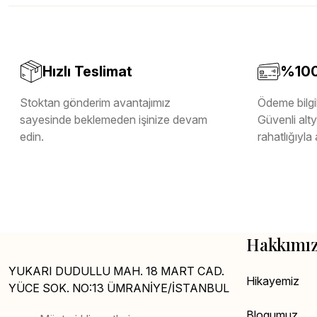
Melamin Kenar Bandı
Teverpan Pvc Kenar Bandı
Tutkal Kazan Temizleme
Hızlı Teslimat
%100 
Stoktan gönderim avantajımız
Ödeme bilgil
sayesinde beklemeden işinize devam
Güvenli altya
edin.
rahatlığıyla 
Hakkımı
YUKARI DUDULLU MAH. 18 MART CAD.
Hikayemiz
YÜCE SOK. NO:13 ÜMRANİYE/İSTANBUL
Blogumuz