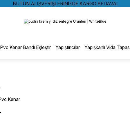
BÜTÜN ALIŞVERİŞLERİNİZDE KARGO BEDAVA!
TÜRKİYE GENELİNDE 10.000 MÜŞTERİ REFERANSI
Geri Dön
KREDİ KARTINA 6 TAKSİT SEÇENEĞİ
BÜTÜN ALIŞVERİŞLERİNİZDE KARGO BEDAVA!
TÜRKİYE GENELİNDE 10.000 MÜŞTERİ REFERANSI
otmelt Tutkal
KREDİ KARTINA 6 TAKSİT SEÇENEĞİ
Pvc Kenar Bandı Eşleştir
Yapıştırıcılar
Yapışkanlı Vida Tapas
Düz Kenar Bantlama Hotmelt Tutkalı
Eğri Kenar Hotmelt Tutkalı
e
Pervaz Hotmelt Tutkalı
Pvc Kenar
L
Profil Sarma Hotmelt Tutkalı