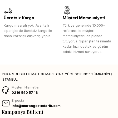
Ücretsiz Kargo
Müşteri Memnuniyeti
Kargo masrafı yok! Avantajlı
Türkiye genelinde 10.000+
siparişlerde ücretsiz kargo ile
referans ile müşteri
daha kazançlı alışveriş yapın.
memnuniyetini ön planda
tutuyoruz. Siparişten teslimata
kadar hızlı destek ve çözüm
odaklı hizmet sunuyoruz.
YUKARI DUDULLU MAH. 18 MART CAD. YÜCE SOK. NO:13 ÜMRANİYE/
İSTANBUL
Müşteri Hizmetleri
0216 540 57 18
E-posta
info@marangoztedarik.com
Kampanya Bülteni