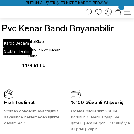
BÜTÜN ALIŞVERİŞLERİNİZDE KARGO BEDAVA!
0
Pvc Kenar Bandı Boyanabilir
WhiteBlue
Kargo Bedava
Beyaz Boyanabilir Pvc Kenar
Stoktan Teslim
Bandı
1.174,51 TL
Hızlı Teslimat
%100 Güvenli Alışveriş
Stoktan gönderim avantajımız
Ödeme bilgileriniz SSL ile
sayesinde beklemeden işinize
korunur. Güvenli altyapı ve
devam edin.
şifreli işlem ile gönül rahatlığıyla
alışveriş yapın.