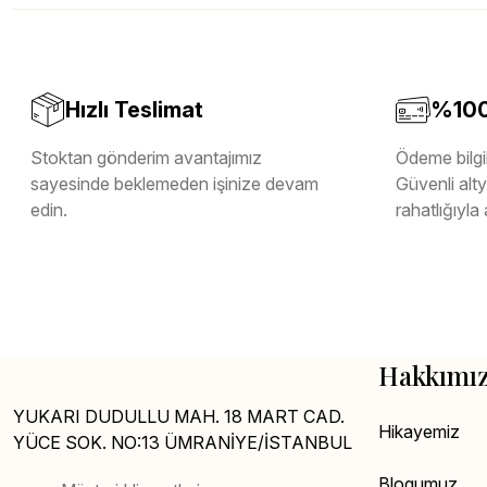
Melamin Kenar Bandı
Teverpan Pvc Kenar Bandı
Tutkal Kazan Temizleme
Hızlı Teslimat
%100 
Stoktan gönderim avantajımız
Ödeme bilgil
sayesinde beklemeden işinize devam
Güvenli altya
edin.
rahatlığıyla 
Hakkımı
YUKARI DUDULLU MAH. 18 MART CAD.
Hikayemiz
YÜCE SOK. NO:13 ÜMRANİYE/İSTANBUL
Blogumuz