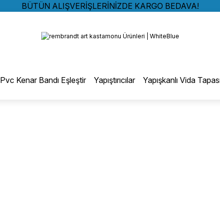
BÜTÜN ALIŞVERİŞLERİNİZDE KARGO BEDAVA!
TÜRKİYE GENELİNDE 10.000 MÜŞTERİ REFERANSI
Geri Dön
KREDİ KARTINA 6 TAKSİT SEÇENEĞİ
BÜTÜN ALIŞVERİŞLERİNİZDE KARGO BEDAVA!
TÜRKİYE GENELİNDE 10.000 MÜŞTERİ REFERANSI
otmelt Tutkal
KREDİ KARTINA 6 TAKSİT SEÇENEĞİ
Pvc Kenar Bandı Eşleştir
Yapıştırıcılar
Yapışkanlı Vida Tapas
Düz Kenar Bantlama Hotmelt Tutkalı
Eğri Kenar Hotmelt Tutkalı
Pervaz Hotmelt Tutkalı
Profil Sarma Hotmelt Tutkalı