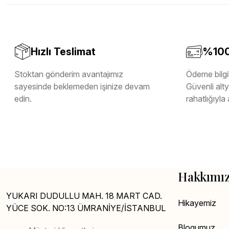
Melamin Kenar Bandı
Teverpan Pvc Kenar Bandı
Tutkal Kazan Temizleme
Hızlı Teslimat
%100 
Stoktan gönderim avantajımız
Ödeme bilgil
sayesinde beklemeden işinize devam
Güvenli altya
edin.
rahatlığıyla 
Hakkımı
YUKARI DUDULLU MAH. 18 MART CAD.
Hikayemiz
YÜCE SOK. NO:13 ÜMRANİYE/İSTANBUL
Blogumuz