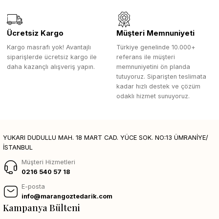
Ücretsiz Kargo
Müşteri Memnuniyeti
Kargo masrafı yok! Avantajlı
Türkiye genelinde 10.000+
siparişlerde ücretsiz kargo ile
referans ile müşteri
daha kazançlı alışveriş yapın.
memnuniyetini ön planda
tutuyoruz. Siparişten teslimata
kadar hızlı destek ve çözüm
odaklı hizmet sunuyoruz.
YUKARI DUDULLU MAH. 18 MART CAD. YÜCE SOK. NO:13 ÜMRANİYE/
İSTANBUL
Müşteri Hizmetleri
0216 540 57 18
E-posta
info@marangoztedarik.com
Kampanya Bülteni