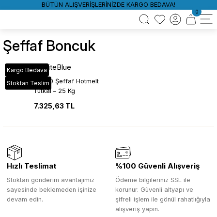
BÜTÜN ALIŞVERİŞLERİNİZDE KARGO BEDAVA!
0
Şeffaf Boncuk
WhiteBlue
Kargo Bedava
WhiteBlue 800 Şeffaf Hotmelt
Stoktan Teslim
Tutkal – 25 Kg
7.325,63 TL
Hızlı Teslimat
%100 Güvenli Alışveriş
Stoktan gönderim avantajımız
Ödeme bilgileriniz SSL ile
sayesinde beklemeden işinize
korunur. Güvenli altyapı ve
devam edin.
şifreli işlem ile gönül rahatlığıyla
alışveriş yapın.