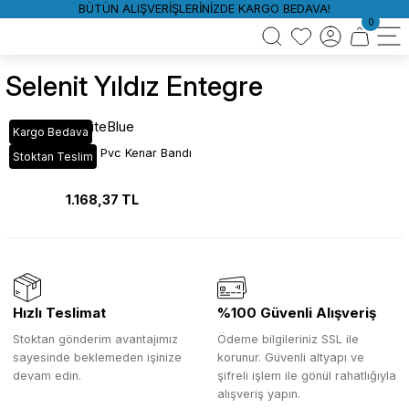
BÜTÜN ALIŞVERİŞLERİNİZDE KARGO BEDAVA!
0
Selenit Yıldız Entegre
WhiteBlue
Kargo Bedava
VT_823 Selenit Pvc Kenar Bandı
Stoktan Teslim
1.168,37 TL
Hızlı Teslimat
%100 Güvenli Alışveriş
Stoktan gönderim avantajımız
Ödeme bilgileriniz SSL ile
sayesinde beklemeden işinize
korunur. Güvenli altyapı ve
devam edin.
şifreli işlem ile gönül rahatlığıyla
alışveriş yapın.