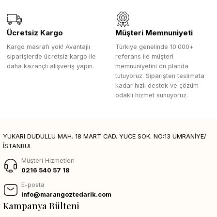
Ücretsiz Kargo
Müşteri Memnuniyeti
Kargo masrafı yok! Avantajlı
Türkiye genelinde 10.000+
siparişlerde ücretsiz kargo ile
referans ile müşteri
daha kazançlı alışveriş yapın.
memnuniyetini ön planda
tutuyoruz. Siparişten teslimata
kadar hızlı destek ve çözüm
odaklı hizmet sunuyoruz.
YUKARI DUDULLU MAH. 18 MART CAD. YÜCE SOK. NO:13 ÜMRANİYE/
İSTANBUL
Müşteri Hizmetleri
0216 540 57 18
E-posta
info@marangoztedarik.com
Kampanya Bülteni