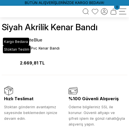
BÜTÜN ALIŞVERİŞLERİNİZDE KARGO BEDAVA!
0
Siyah Akrilik Kenar Bandı
WhiteBlue
Kargo Bedava
Siyah Çiftrenk Pvc Kenar Bandı
Stoktan Teslim
2.669,81 TL
Hızlı Teslimat
%100 Güvenli Alışveriş
Stoktan gönderim avantajımız
Ödeme bilgileriniz SSL ile
sayesinde beklemeden işinize
korunur. Güvenli altyapı ve
devam edin.
şifreli işlem ile gönül rahatlığıyla
alışveriş yapın.