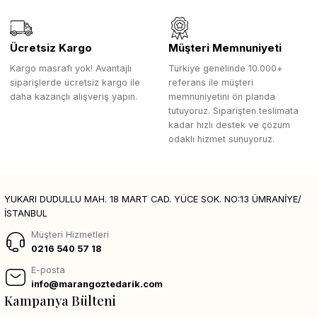
Ücretsiz Kargo
Müşteri Memnuniyeti
Kargo masrafı yok! Avantajlı
Türkiye genelinde 10.000+
siparişlerde ücretsiz kargo ile
referans ile müşteri
daha kazançlı alışveriş yapın.
memnuniyetini ön planda
tutuyoruz. Siparişten teslimata
kadar hızlı destek ve çözüm
odaklı hizmet sunuyoruz.
YUKARI DUDULLU MAH. 18 MART CAD. YÜCE SOK. NO:13 ÜMRANİYE/
İSTANBUL
Müşteri Hizmetleri
0216 540 57 18
E-posta
info@marangoztedarik.com
Kampanya Bülteni