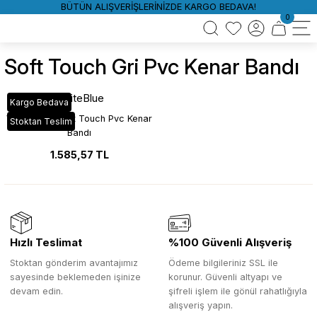
BÜTÜN ALIŞVERİŞLERİNİZDE KARGO BEDAVA!
0
Soft Touch Gri Pvc Kenar Bandı
WhiteBlue
Kargo Bedava
VT_237 Gri Soft Touch Pvc Kenar
Stoktan Teslim
Bandı
1.585,57 TL
Hızlı Teslimat
%100 Güvenli Alışveriş
Stoktan gönderim avantajımız
Ödeme bilgileriniz SSL ile
sayesinde beklemeden işinize
korunur. Güvenli altyapı ve
devam edin.
şifreli işlem ile gönül rahatlığıyla
alışveriş yapın.