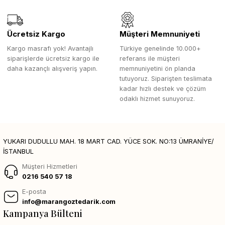
Ücretsiz Kargo
Müşteri Memnuniyeti
Kargo masrafı yok! Avantajlı
Türkiye genelinde 10.000+
siparişlerde ücretsiz kargo ile
referans ile müşteri
daha kazançlı alışveriş yapın.
memnuniyetini ön planda
tutuyoruz. Siparişten teslimata
kadar hızlı destek ve çözüm
odaklı hizmet sunuyoruz.
YUKARI DUDULLU MAH. 18 MART CAD. YÜCE SOK. NO:13 ÜMRANİYE/
İSTANBUL
Müşteri Hizmetleri
0216 540 57 18
E-posta
info@marangoztedarik.com
Kampanya Bülteni