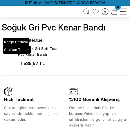
BÜTÜN ALIŞVERİŞLERİNİZDE KARGO BEDAVA!
0
Soğuk Gri Pvc Kenar Bandı
WhiteBlue
Kargo Bedava
MAT-85A Soğuk Gri Soft Touch
Stoktan Teslim
Pvc Kenar Bandı
1.585,57 TL
Hızlı Teslimat
%100 Güvenli Alışveriş
Stoktan gönderim avantajımız
Ödeme bilgileriniz SSL ile
sayesinde beklemeden işinize
korunur. Güvenli altyapı ve
devam edin.
şifreli işlem ile gönül rahatlığıyla
alışveriş yapın.