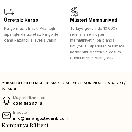
Ücretsiz Kargo
Müşteri Memnuniyeti
Kargo masrafı yok! Avantajlı
Türkiye genelinde 10.000+
siparişlerde ücretsiz kargo ile
referans ile müşteri
daha kazançlı alışveriş yapın.
memnuniyetini ön planda
tutuyoruz. Siparişten teslimata
kadar hızlı destek ve çözüm
odaklı hizmet sunuyoruz.
YUKARI DUDULLU MAH. 18 MART CAD. YÜCE SOK. NO:13 ÜMRANİYE/
İSTANBUL
Müşteri Hizmetleri
0216 540 57 18
E-posta
info@marangoztedarik.com
Kampanya Bülteni