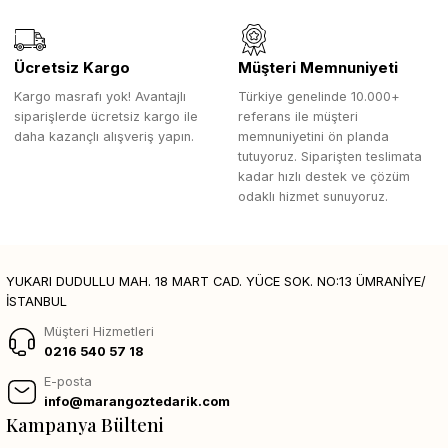
Ücretsiz Kargo
Müşteri Memnuniyeti
Kargo masrafı yok! Avantajlı
Türkiye genelinde 10.000+
siparişlerde ücretsiz kargo ile
referans ile müşteri
daha kazançlı alışveriş yapın.
memnuniyetini ön planda
tutuyoruz. Siparişten teslimata
kadar hızlı destek ve çözüm
odaklı hizmet sunuyoruz.
YUKARI DUDULLU MAH. 18 MART CAD. YÜCE SOK. NO:13 ÜMRANİYE/
İSTANBUL
Müşteri Hizmetleri
0216 540 57 18
E-posta
info@marangoztedarik.com
Kampanya Bülteni