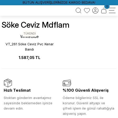
BÜTÜN ALIŞVERİŞLERİNİZDE KARGO BEDAVA!
0
Söke Ceviz Mdflam
TÜKENDİ
WhiteBlue
VT_261 Söke Ceviz Pvc Kenar
Bandı
1.587,05 TL
Hızlı Teslimat
%100 Güvenli Alışveriş
Stoktan gönderim avantajımız
Ödeme bilgileriniz SSL ile
sayesinde beklemeden işinize
korunur. Güvenli altyapı ve
devam edin.
şifreli işlem ile gönül rahatlığıyla
alışveriş yapın.