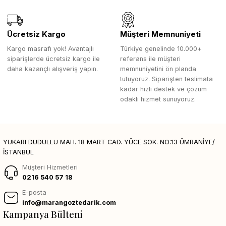
Ücretsiz Kargo
Müşteri Memnuniyeti
Kargo masrafı yok! Avantajlı
Türkiye genelinde 10.000+
siparişlerde ücretsiz kargo ile
referans ile müşteri
daha kazançlı alışveriş yapın.
memnuniyetini ön planda
tutuyoruz. Siparişten teslimata
kadar hızlı destek ve çözüm
odaklı hizmet sunuyoruz.
YUKARI DUDULLU MAH. 18 MART CAD. YÜCE SOK. NO:13 ÜMRANİYE/
İSTANBUL
Müşteri Hizmetleri
0216 540 57 18
E-posta
info@marangoztedarik.com
Kampanya Bülteni