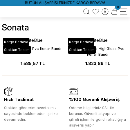
BÜTÜN ALIŞVERİŞLERİNİZDE KARGO BEDAVA!
0
Sonata
WhiteBlue
WhiteBlue
Kargo Bedava
Kargo Bedava
YT_02B Sonata Pvc Kenar Bandı
YT_02B Sonata HighGloss Pvc
Stoktan Teslim
Stoktan Teslim
Kenar Bandı
1.585,57 TL
1.823,89 TL
Hızlı Teslimat
%100 Güvenli Alışveriş
Stoktan gönderim avantajımız
Ödeme bilgileriniz SSL ile
sayesinde beklemeden işinize
korunur. Güvenli altyapı ve
devam edin.
şifreli işlem ile gönül rahatlığıyla
alışveriş yapın.