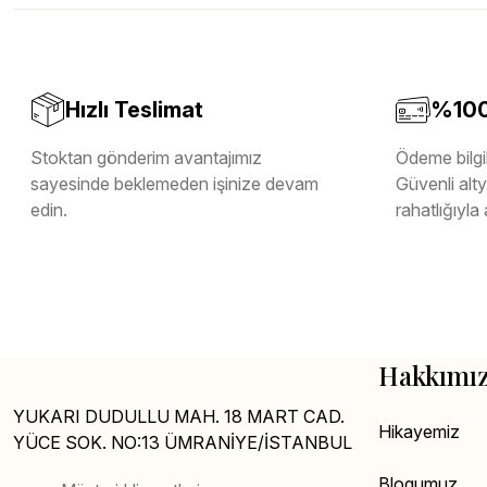
Melamin Kenar Bandı
Teverpan Pvc Kenar Bandı
Tutkal Kazan Temizleme
Hızlı Teslimat
%100 
Stoktan gönderim avantajımız
Ödeme bilgil
sayesinde beklemeden işinize devam
Güvenli altya
edin.
rahatlığıyla 
Hakkımı
YUKARI DUDULLU MAH. 18 MART CAD.
Hikayemiz
YÜCE SOK. NO:13 ÜMRANİYE/İSTANBUL
Blogumuz