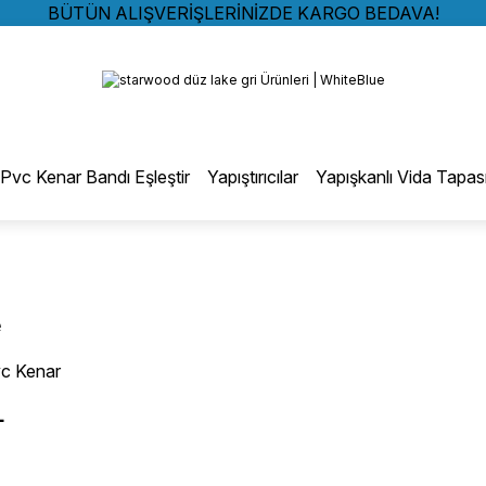
BÜTÜN ALIŞVERİŞLERİNİZDE KARGO BEDAVA!
TÜRKİYE GENELİNDE 10.000 MÜŞTERİ REFERANSI
Geri Dön
KREDİ KARTINA 6 TAKSİT SEÇENEĞİ
BÜTÜN ALIŞVERİŞLERİNİZDE KARGO BEDAVA!
TÜRKİYE GENELİNDE 10.000 MÜŞTERİ REFERANSI
otmelt Tutkal
KREDİ KARTINA 6 TAKSİT SEÇENEĞİ
Pvc Kenar Bandı Eşleştir
Yapıştırıcılar
Yapışkanlı Vida Tapas
Düz Kenar Bantlama Hotmelt Tutkalı
Eğri Kenar Hotmelt Tutkalı
e
Pervaz Hotmelt Tutkalı
vc Kenar
L
Profil Sarma Hotmelt Tutkalı