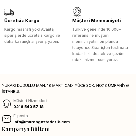
Ücretsiz Kargo
Müşteri Memnuniyeti
Kargo masrafı yok! Avantajlı
Türkiye genelinde 10.000+
siparişlerde ücretsiz kargo ile
referans ile müşteri
daha kazançlı alışveriş yapın.
memnuniyetini ön planda
tutuyoruz. Siparişten teslimata
kadar hızlı destek ve çözüm
odaklı hizmet sunuyoruz.
YUKARI DUDULLU MAH. 18 MART CAD. YÜCE SOK. NO:13 ÜMRANİYE/
İSTANBUL
Müşteri Hizmetleri
0216 540 57 18
E-posta
info@marangoztedarik.com
Kampanya Bülteni