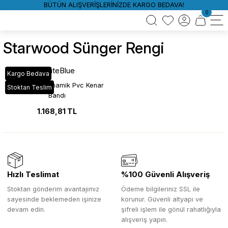
BÜTÜN ALIŞVERİŞLERİNİZDE KARGO BEDAVA!
0
Starwood Sünger Rengi
WhiteBlue
Kargo Bedava
117 Sünger Dinamik Pvc Kenar
Stoktan Teslim
Bandı
1.168,81 TL
Hızlı Teslimat
%100 Güvenli Alışveriş
Stoktan gönderim avantajımız
Ödeme bilgileriniz SSL ile
sayesinde beklemeden işinize
korunur. Güvenli altyapı ve
devam edin.
şifreli işlem ile gönül rahatlığıyla
alışveriş yapın.