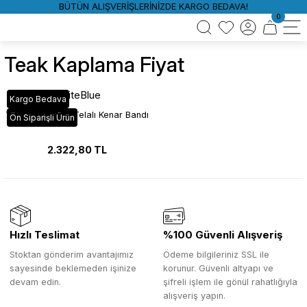
BÜTÜN ALIŞVERİŞLERİNİZDE KARGO BEDAVA!
0
Teak Kaplama Fiyat
WhiteBlue
Kargo Bedava
Teak Kaplamalı Telalı Kenar Bandı
Ön Siparişli Ürün
2.322,80 TL
Hızlı Teslimat
%100 Güvenli Alışveriş
Stoktan gönderim avantajımız
Ödeme bilgileriniz SSL ile
sayesinde beklemeden işinize
korunur. Güvenli altyapı ve
devam edin.
şifreli işlem ile gönül rahatlığıyla
alışveriş yapın.