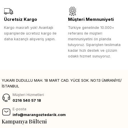
Ücretsiz Kargo
Müşteri Memnuniyeti
Kargo masrafı yok! Avantajlı
Türkiye genelinde 10.000+
siparişlerde ücretsiz kargo ile
referans ile müşteri
daha kazançlı alışveriş yapın.
memnuniyetini ön planda
tutuyoruz. Siparişten teslimata
kadar hızlı destek ve çözüm
odaklı hizmet sunuyoruz.
YUKARI DUDULLU MAH. 18 MART CAD. YÜCE SOK. NO:13 ÜMRANİYE/
İSTANBUL
Müşteri Hizmetleri
0216 540 57 18
E-posta
info@marangoztedarik.com
Kampanya Bülteni