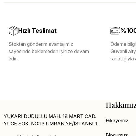
Melamin Kenar Bandı
Teverpan Pvc Kenar Bandı
Tutkal Kazan Temizleme
Hızlı Teslimat
%100 
Stoktan gönderim avantajımız
Ödeme bilgil
sayesinde beklemeden işinize devam
Güvenli altya
edin.
rahatlığıyla 
Hakkımı
YUKARI DUDULLU MAH. 18 MART CAD.
Hikayemiz
YÜCE SOK. NO:13 ÜMRANİYE/İSTANBUL
Blogumuz