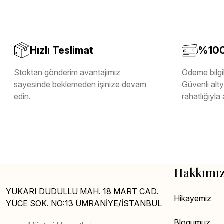
Melamin Kenar Bandı
Teverpan Pvc Kenar Bandı
Tutkal Kazan Temizleme
Hızlı Teslimat
%100 
Stoktan gönderim avantajımız
Ödeme bilgil
sayesinde beklemeden işinize devam
Güvenli altya
edin.
rahatlığıyla 
Hakkımı
YUKARI DUDULLU MAH. 18 MART CAD.
Hikayemiz
YÜCE SOK. NO:13 ÜMRANİYE/İSTANBUL
Blogumuz