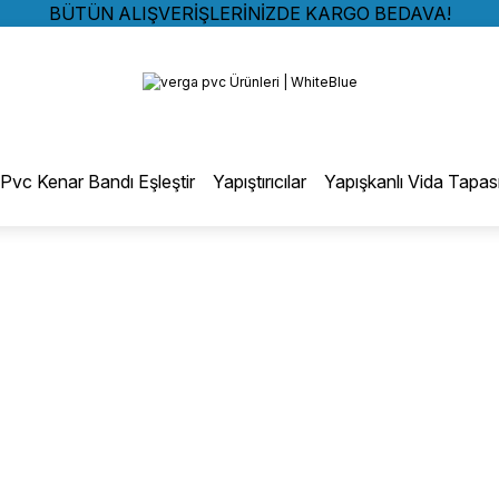
BÜTÜN ALIŞVERİŞLERİNİZDE KARGO BEDAVA!
TÜRKİYE GENELİNDE 10.000 MÜŞTERİ REFERANSI
Geri Dön
KREDİ KARTINA 6 TAKSİT SEÇENEĞİ
BÜTÜN ALIŞVERİŞLERİNİZDE KARGO BEDAVA!
TÜRKİYE GENELİNDE 10.000 MÜŞTERİ REFERANSI
otmelt Tutkal
KREDİ KARTINA 6 TAKSİT SEÇENEĞİ
Pvc Kenar Bandı Eşleştir
Yapıştırıcılar
Yapışkanlı Vida Tapas
Düz Kenar Bantlama Hotmelt Tutkalı
Eğri Kenar Hotmelt Tutkalı
Pervaz Hotmelt Tutkalı
Profil Sarma Hotmelt Tutkalı