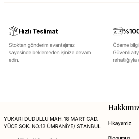
Melamin Kenar Bandı
Teverpan Pvc Kenar Bandı
Tutkal Kazan Temizleme
Hızlı Teslimat
%100 
Stoktan gönderim avantajımız
Ödeme bilgil
sayesinde beklemeden işinize devam
Güvenli altya
edin.
rahatlığıyla 
Hakkımı
YUKARI DUDULLU MAH. 18 MART CAD.
Hikayemiz
YÜCE SOK. NO:13 ÜMRANİYE/İSTANBUL
Blogumuz