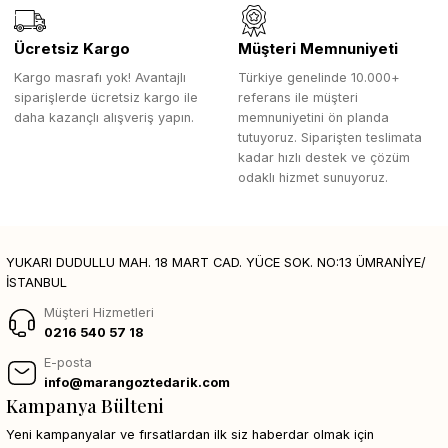
Ücretsiz Kargo
Müşteri Memnuniyeti
Kargo masrafı yok! Avantajlı
Türkiye genelinde 10.000+
siparişlerde ücretsiz kargo ile
referans ile müşteri
daha kazançlı alışveriş yapın.
memnuniyetini ön planda
tutuyoruz. Siparişten teslimata
kadar hızlı destek ve çözüm
odaklı hizmet sunuyoruz.
YUKARI DUDULLU MAH. 18 MART CAD. YÜCE SOK. NO:13 ÜMRANİYE/
İSTANBUL
Müşteri Hizmetleri
0216 540 57 18
E-posta
info@marangoztedarik.com
Kampanya Bülteni
Yeni kampanyalar ve fırsatlardan ilk siz haberdar olmak için