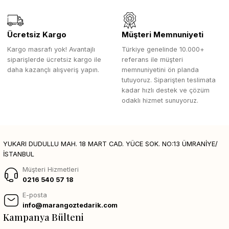
Ücretsiz Kargo
Müşteri Memnuniyeti
Kargo masrafı yok! Avantajlı
Türkiye genelinde 10.000+
siparişlerde ücretsiz kargo ile
referans ile müşteri
daha kazançlı alışveriş yapın.
memnuniyetini ön planda
tutuyoruz. Siparişten teslimata
kadar hızlı destek ve çözüm
odaklı hizmet sunuyoruz.
YUKARI DUDULLU MAH. 18 MART CAD. YÜCE SOK. NO:13 ÜMRANİYE/
İSTANBUL
Müşteri Hizmetleri
0216 540 57 18
E-posta
info@marangoztedarik.com
Kampanya Bülteni