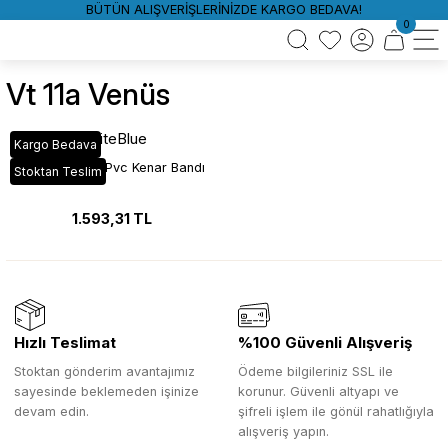
BÜTÜN ALIŞVERİŞLERİNİZDE KARGO BEDAVA!
0
Vt 11a Venüs
WhiteBlue
Kargo Bedava
VT_11A Venüs Pvc Kenar Bandı
Stoktan Teslim
1.593,31 TL
Hızlı Teslimat
%100 Güvenli Alışveriş
Stoktan gönderim avantajımız
Ödeme bilgileriniz SSL ile
sayesinde beklemeden işinize
korunur. Güvenli altyapı ve
devam edin.
şifreli işlem ile gönül rahatlığıyla
alışveriş yapın.