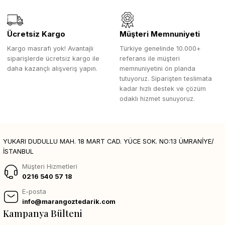
Ücretsiz Kargo
Müşteri Memnuniyeti
Kargo masrafı yok! Avantajlı
Türkiye genelinde 10.000+
siparişlerde ücretsiz kargo ile
referans ile müşteri
daha kazançlı alışveriş yapın.
memnuniyetini ön planda
tutuyoruz. Siparişten teslimata
kadar hızlı destek ve çözüm
odaklı hizmet sunuyoruz.
YUKARI DUDULLU MAH. 18 MART CAD. YÜCE SOK. NO:13 ÜMRANİYE/
İSTANBUL
Müşteri Hizmetleri
0216 540 57 18
E-posta
info@marangoztedarik.com
Kampanya Bülteni