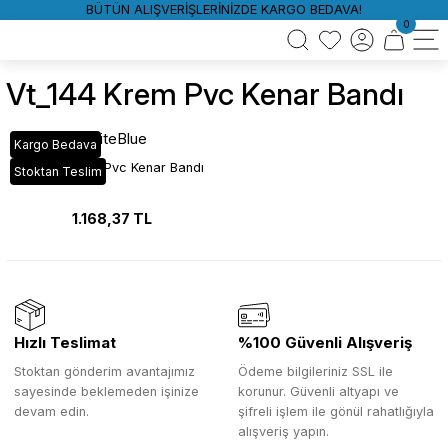
BÜTÜN ALIŞVERİŞLERİNİZDE KARGO BEDAVA!
0
Vt_144 Krem Pvc Kenar Bandı
WhiteBlue
Kargo Bedava
VT_144 Krem Pvc Kenar Bandı
Stoktan Teslim
1.168,37 TL
Hızlı Teslimat
%100 Güvenli Alışveriş
Stoktan gönderim avantajımız
Ödeme bilgileriniz SSL ile
sayesinde beklemeden işinize
korunur. Güvenli altyapı ve
devam edin.
şifreli işlem ile gönül rahatlığıyla
alışveriş yapın.