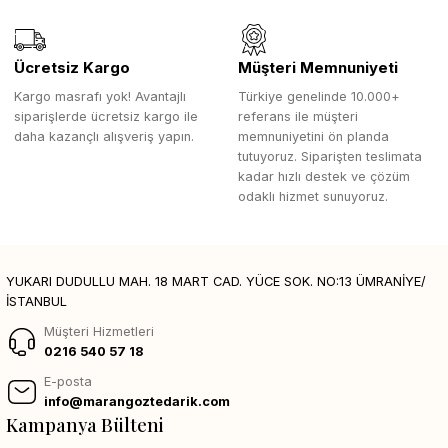
Ücretsiz Kargo
Müşteri Memnuniyeti
Kargo masrafı yok! Avantajlı
Türkiye genelinde 10.000+
siparişlerde ücretsiz kargo ile
referans ile müşteri
daha kazançlı alışveriş yapın.
memnuniyetini ön planda
tutuyoruz. Siparişten teslimata
kadar hızlı destek ve çözüm
odaklı hizmet sunuyoruz.
YUKARI DUDULLU MAH. 18 MART CAD. YÜCE SOK. NO:13 ÜMRANİYE/
İSTANBUL
Müşteri Hizmetleri
0216 540 57 18
E-posta
info@marangoztedarik.com
Kampanya Bülteni