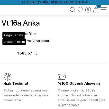
BÜTÜN ALIŞVERİŞLERİNİZDE KARGO BEDAVA!
0
Vt 16a Anka
WhiteBlue
Kargo Bedava
VT_16A Anka Pvc Kenar Bandı
Stoktan Teslim
1.585,57 TL
Hızlı Teslimat
%100 Güvenli Alışveriş
Stoktan gönderim avantajımız
Ödeme bilgileriniz SSL ile
sayesinde beklemeden işinize
korunur. Güvenli altyapı ve
devam edin.
şifreli işlem ile gönül rahatlığıyla
alışveriş yapın.