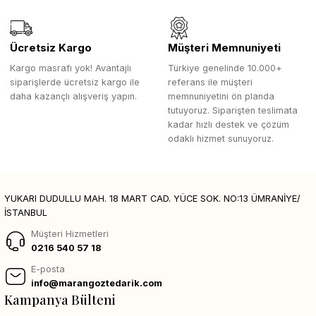
Ücretsiz Kargo
Müşteri Memnuniyeti
Kargo masrafı yok! Avantajlı
Türkiye genelinde 10.000+
siparişlerde ücretsiz kargo ile
referans ile müşteri
daha kazançlı alışveriş yapın.
memnuniyetini ön planda
tutuyoruz. Siparişten teslimata
kadar hızlı destek ve çözüm
odaklı hizmet sunuyoruz.
YUKARI DUDULLU MAH. 18 MART CAD. YÜCE SOK. NO:13 ÜMRANİYE/
İSTANBUL
Müşteri Hizmetleri
0216 540 57 18
E-posta
info@marangoztedarik.com
Kampanya Bülteni