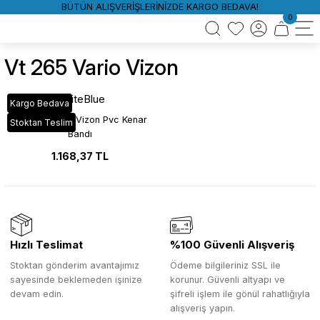
BÜTÜN ALIŞVERİŞLERİNİZDE KARGO BEDAVA!
0
Vt 265 Vario Vizon
WhiteBlue
Kargo Bedava
VT_265 Vario Vizon Pvc Kenar
Stoktan Teslim
Bandı
1.168,37 TL
Hızlı Teslimat
%100 Güvenli Alışveriş
Stoktan gönderim avantajımız
Ödeme bilgileriniz SSL ile
sayesinde beklemeden işinize
korunur. Güvenli altyapı ve
devam edin.
şifreli işlem ile gönül rahatlığıyla
alışveriş yapın.